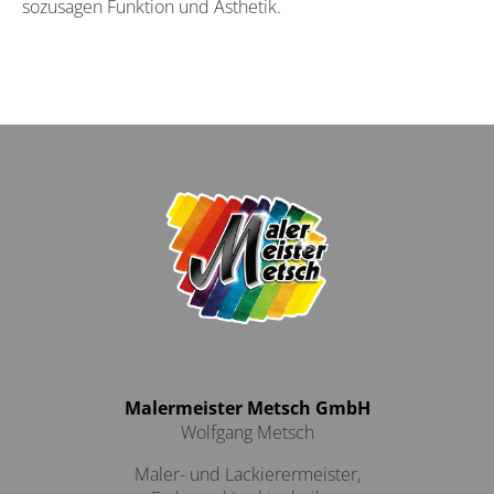
sozusagen Funktion und Ästhetik.
Malermeister Metsch GmbH
Wolfgang Metsch
Maler- und Lackierermeister,