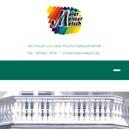
Wir freuen uns über Ihre Kontaktaufnahme!
Tel.
08146 / 1816
•
info@malermetsch.de