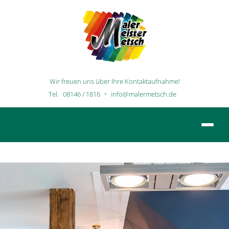
Wir freuen uns über Ihre Kontaktaufnahme!
Tel.
08146 / 1816
•
info@malermetsch.de