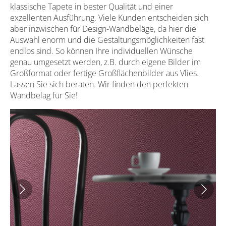
klassische Tapete in bester Qualität und einer
exzellenten Ausführung. Viele Kunden entscheiden sich
aber inzwischen für Design-Wandbeläge, da hier die
Auswahl enorm und die Gestaltungsmöglichkeiten fast
endlos sind. So können Ihre individuellen Wünsche
genau umgesetzt werden, z.B. durch eigene Bilder im
Großformat oder fertige Großflächenbilder aus Vlies.
Lassen Sie sich beraten. Wir finden den perfekten
Wandbelag für Sie!